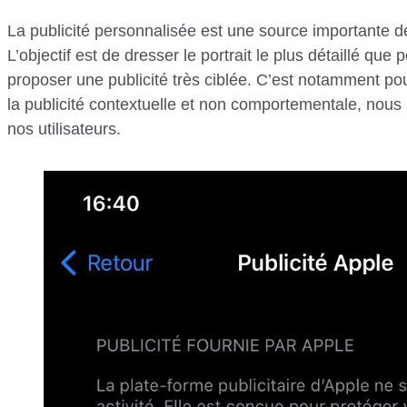
La publicité personnalisée est une source importante d
L’objectif est de dresser le portrait le plus détaillé que 
proposer une publicité très ciblée. C’est notamment po
la publicité contextuelle et non comportementale, nous
nos utilisateurs.