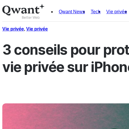
Qwant News
Tech
Vie privée
Produits
Search
Vie privée
,
Vie privée
Junior
3 conseils pour pro
vie privée sur iPhon
English
Français