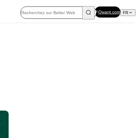
Qwant.com
FR