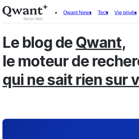
Qwant News
Tech
Vie privée
Produits
Search
Le blog de
Qwant
,
Junior
le moteur de reche
English
Français
qui ne
sait rien sur 