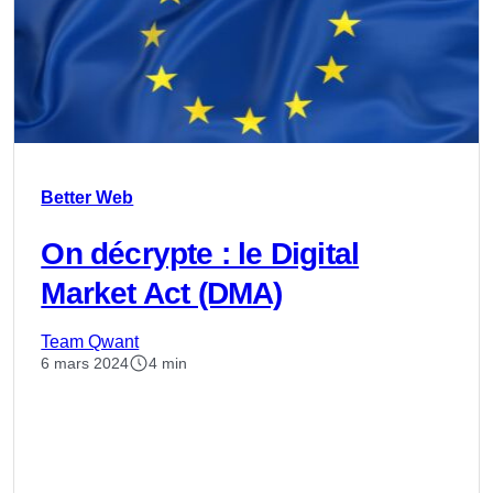
Better Web
On décrypte : le Digital
Market Act (DMA)
Team Qwant
6 mars 2024
4 min