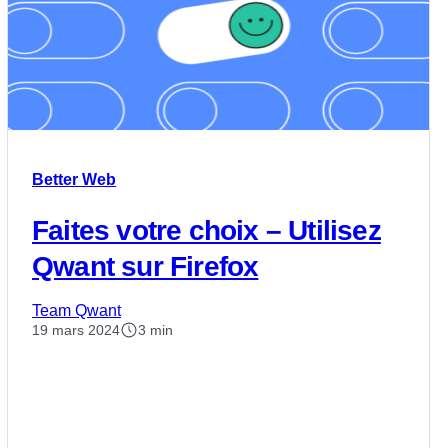
Better Web
Faites votre choix – Utilisez
Qwant sur Firefox
Team Qwant
19 mars 2024
3 min