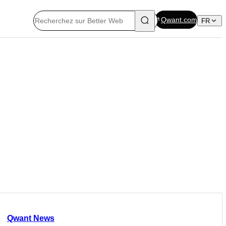
Qwant.com
FR
Qwant News