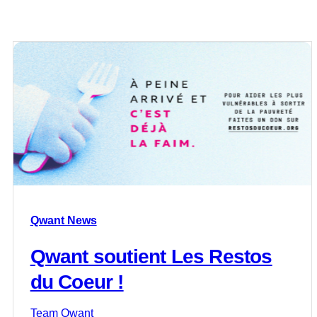
Qwant News
Qwant soutient Les Restos
du Coeur !
Team Qwant