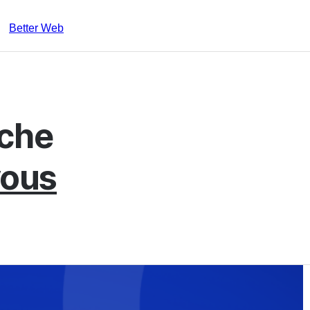
Better Web
rche
vous