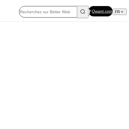
Qwant.com
FR