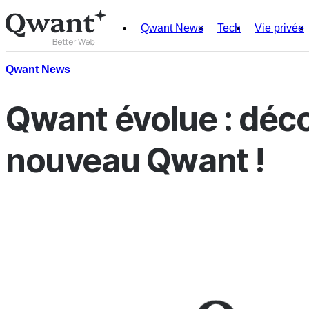
Qwant News
Tech
Vie privée
Produits
Search
Qwant News
Junior
Qwant évolue : déco
nouveau Qwant !
English
Français