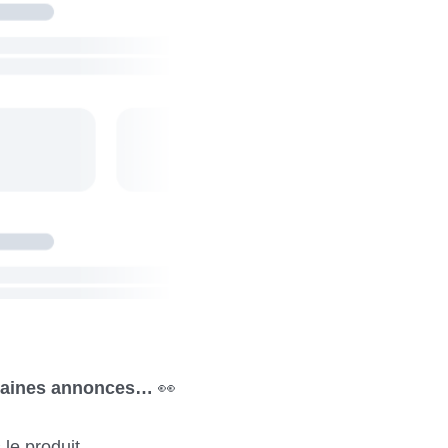
haines annonces…
👀
 le produit.