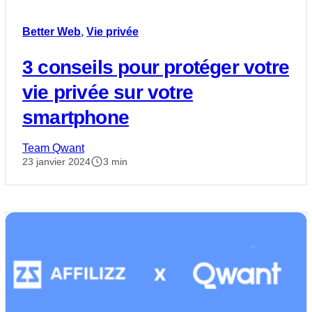
Better Web
,
Vie privée
3 conseils pour protéger votre
vie privée sur votre
smartphone
Team Qwant
23 janvier 2024
3 min