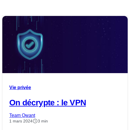
Vie privée
On décrypte : le VPN
Team Qwant
1 mars 2024
3 min