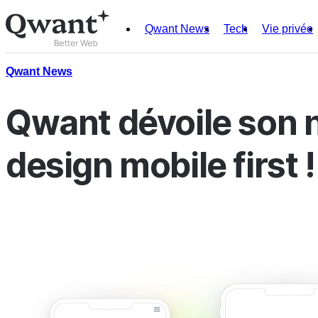
Qwant News
Tech
Vie privée
Produits
Search
Qwant News
Junior
Qwant dévoile son
design mobile first !
English
Français