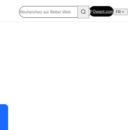
Qwant.com
FR