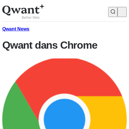
Produits
Search
Qwant News
Qwant dans Chrome
Junior
English
Français