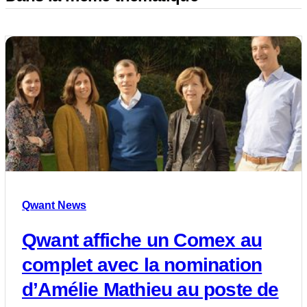
Qwant News
Qwant affiche un Comex au
complet avec la nomination
d’Amélie Mathieu au poste de