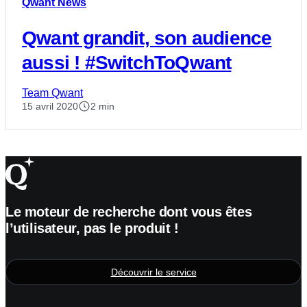
Qwant News
Qwant grandit, son audience
aussi ! #SwitchToQwant
Team Qwant
15 avril 2020
2 min
Le moteur de recherche dont vous êtes
l’utilisateur, pas le produit !
Découvrir le service