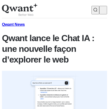
Produits
Search
Qwant News
Qwant lance le Chat IA :
Junior
une nouvelle façon
d’explorer le web
English
Français