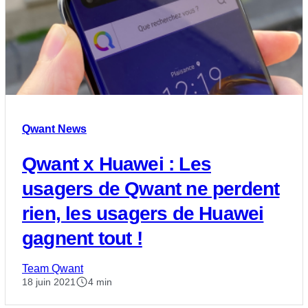
Qwant News
Qwant x Huawei : Les
usagers de Qwant ne perdent
rien, les usagers de Huawei
gagnent tout !
Team Qwant
18 juin 2021
4 min